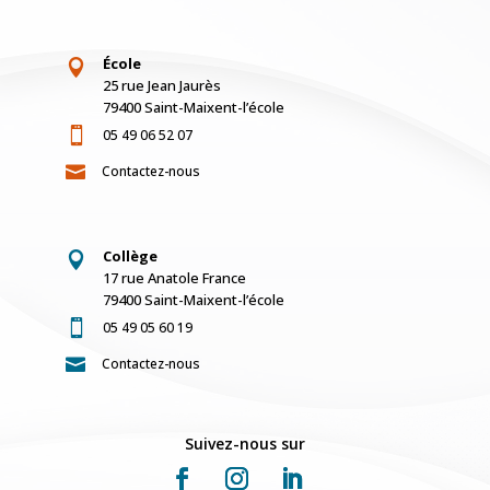
École

25 rue Jean Jaurès
79400 Saint-Maixent-l’école

05 49 06 52 07

Contactez-nous
Collège

17 rue Anatole France
79400 Saint-Maixent-l’école

05 49 05 60 19

Contactez-nous
Suivez-nous sur